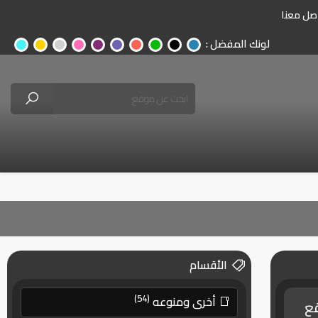
صل معنا
لونك المفضل :
الأقسام
(54)
أخرى ومنوعه
قع