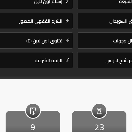
لشيعة
إسلام أون لاين
ق السويدان
الشرح الفقهي المصور
ال وجواب
فتاوى اون لاين (E)
فر شيخ ادريس
الرقية الشرعية
9
23