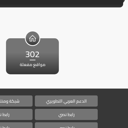
302
مواقع مفعلة
الدعم العربي التطويري
شبكة ومنتد
رابط نصي
رابط 
رابط نصي
رابط 