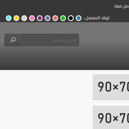
صل معنا
لونك المفضل :