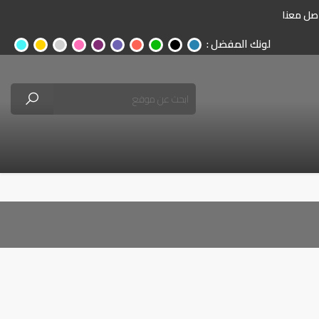
صل معنا
لونك المفضل :