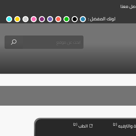
صل معنا
لونك المفضل :
(2)
(2)
 والترفيه
الطب