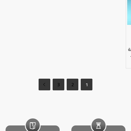
ة
3
2
1