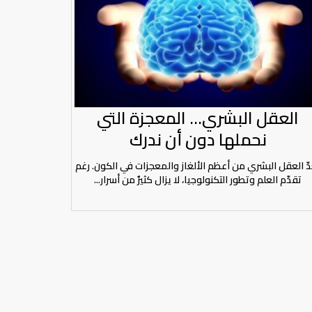
العقل البشري… المعجزة التي
نحملها دون أن ندرك
دّ العقل البشري من أعظم الألغاز والمعجزات في الكون. رغم
تقدّم العلم وتطور التكنولوجيا، لا يزال كثيرٌ من أسرار...