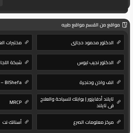
مواقع من القسم مواقع طبيه
الدكتور محمود حجازي
مختبرات الع
الدكتور نجيب ليوس
شبكة اللجان
انف واذن وحنجرة
BlShefa – بالشفا
تايلند أدفايزور | بوابتك للسياحة والعلاج
MRCP
في تايلند
مركز معلومات الصرع
أسنانك نت