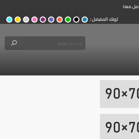
صل معنا
لونك المفضل :