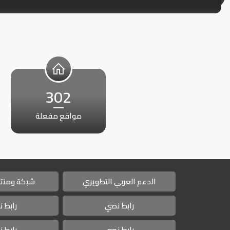
302
مواقع مفعلة
الدعم العربي التطويري
شبكة ومنتد
رابط نصي
رابط 
رابط نصي
رابط 