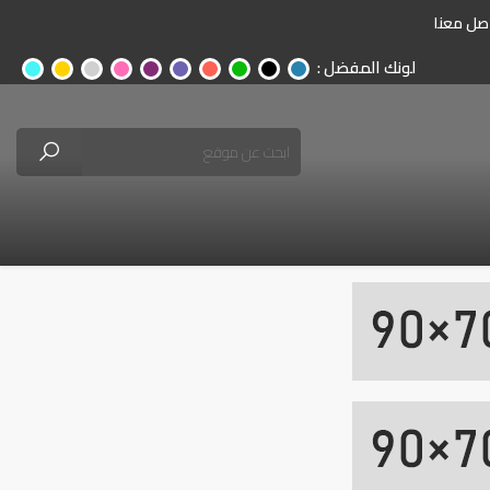
صل معنا
لونك المفضل :