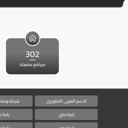
302
مواقع مفعلة
الدعم العربي التطويري
شبكة ومنتد
رابط نصي
رابط 
رابط نصي
رابط 