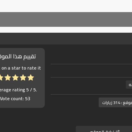
تقييم هذا المو
k on a star to rate it!
ه
erage rating
5
/ 5.
Vote count:
53
موقع :
314 زيارات